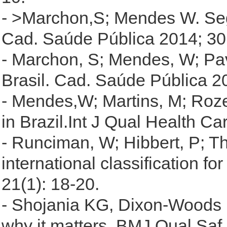
- >Marchon,S; Mendes W. Segu
Cad. Saúde Pública 2014; 30(
- Marchon, S; Mendes, W; Pav
Brasil. Cad. Saúde Pública 2
- Mendes,W; Martins, M; Roze
in Brazil.Int J Qual Health Ca
- Runciman, W; Hibbert, P; T
international classification f
21(1): 18-20.
- Shojania KG, Dixon-Woods M
why it matters. BMJ Qual Saf