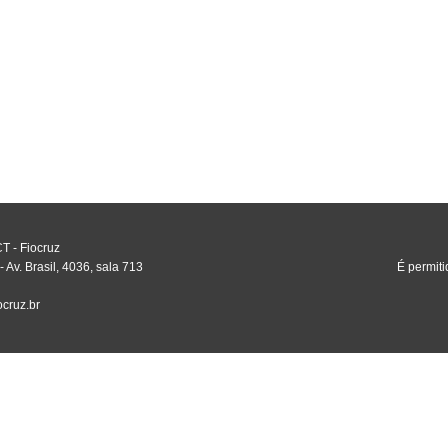
T - Fiocruz
v. Brasil, 4036, sala 713
É permiti
ocruz.br