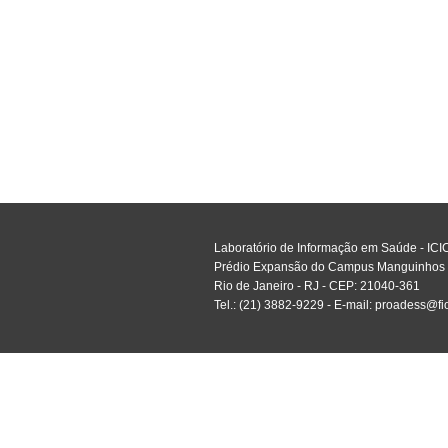
Laboratório de Informação em Saúde - ICIC
Prédio Expansão do Campus Manguinhos - A
Rio de Janeiro - RJ - CEP: 21040-361
Tel.: (21) 3882-9229 - E-mail: proadess@fi