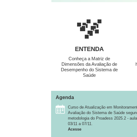
ENTENDA
Conheça a Matriz de
Dimensões da Avaliação de
Desempenho do Sistema de
Saúde
Agenda
Curso de Atualização em Monitoramen
Avaliação do Sistema de Saúde segun
metodologia do Proadess 2025.2 - aul
03/11 a 07/11.
Acesse