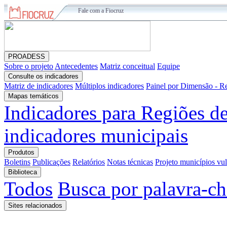
Fale com a Fiocruz
PROADESS
Sobre o projeto
Antecedentes
Matriz conceitual
Equipe
Consulte os indicadores
Matriz de indicadores
Múltiplos indicadores
Painel por Dimensão - R
Mapas temáticos
Indicadores para Regiões d
indicadores municipais
Produtos
Boletins
Publicações
Relatórios
Notas técnicas
Projeto municípios vu
Biblioteca
Todos
Busca por palavra-c
Sites relacionados