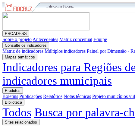
Fale com a Fiocruz
PROADESS
Sobre o projeto
Antecedentes
Matriz conceitual
Equipe
Consulte os indicadores
Matriz de indicadores
Múltiplos indicadores
Painel por Dimensão - R
Mapas temáticos
Indicadores para Regiões d
indicadores municipais
Produtos
Boletins
Publicações
Relatórios
Notas técnicas
Projeto municípios vu
Biblioteca
Todos
Busca por palavra-c
Sites relacionados