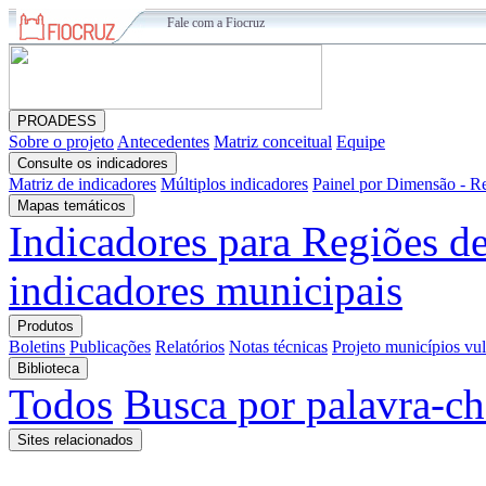
Fale com a Fiocruz
PROADESS
Sobre o projeto
Antecedentes
Matriz conceitual
Equipe
Consulte os indicadores
Matriz de indicadores
Múltiplos indicadores
Painel por Dimensão - R
Mapas temáticos
Indicadores para Regiões d
indicadores municipais
Produtos
Boletins
Publicações
Relatórios
Notas técnicas
Projeto municípios vu
Biblioteca
Todos
Busca por palavra-c
Sites relacionados