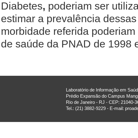
Diabetes
,
poderiam ser utili
estimar a prevalência dessas
morbidade referida poderiam 
de saúde da PNAD de 1998 e
Laboratório de Informação em Saúde
Prédio Expansão do Campus Manguin
Rio de Janeiro - RJ - CEP: 21040-3
Tel.: (21) 3882-9229 - E-mail: proa