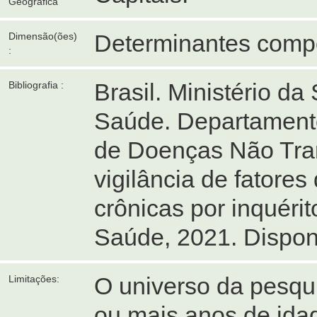
Geográfica
Determinantes comp
Dimensão(ões)
:
Brasil. Ministério da
Bibliografia :
Saúde. Departamento
de Doenças Não Trans
vigilância de fatore
crônicas por inquérito
Saúde, 2021. Dispon
O universo da pesqui
Limitações:
ou mais anos de ida