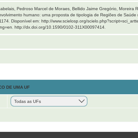
Rabelais, Pedroso Marcel de Moraes, Bellido Jaime Gregório, Moreira R
volvimento humano: uma proposta de tipologia de Regiões de Saúde no 
1174. Disponível em: http://www.scielosp.org/scielo.php?script=sci_art
=en. http://dx.doi.org/10.1590/0102-311X00097414.
CO DE UMA UF