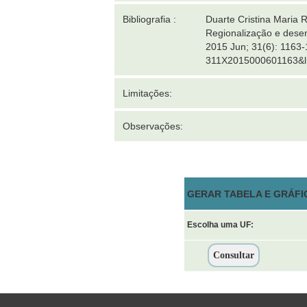
Bibliografia :
Duarte Cristina Maria 
Regionalização e desen
2015 Jun; 31(6): 1163-
311X2015000601163&lng
Limitações:
Observações:
GERAR TABELA E GRÁFI
Escolha uma UF: