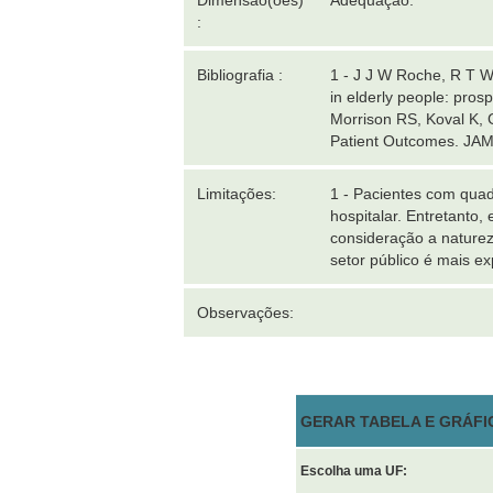
Dimensão(ões)
Adequação.
:
Bibliografia :
1 - J J W Roche, R T We
in elderly people: pro
Morrison RS, Koval K, G
Patient Outcomes. JAM
Limitações:
1 - Pacientes com qua
hospitalar. Entretanto
consideração a naturez
setor público é mais e
Observações:
GERAR TABELA E GRÁFI
Escolha uma UF: