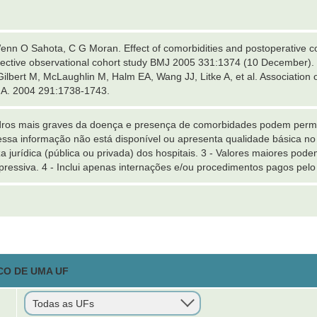
nn O Sahota, C G Moran. Effect of comorbidities and postoperative comp
spective observational cohort study BMJ 2005 331:1374 (10 December)
ilbert M, McLaughlin M, Halm EA, Wang JJ, Litke A, et al. Association 
A. 2004 291:1738-1743.
dros mais graves da doença e presença de comorbidades podem perm
, essa informação não está disponível ou apresenta qualidade básica no
a jurídica (pública ou privada) dos hospitais. 3 - Valores maiores pod
xpressiva. 4 - Inclui apenas internações e/ou procedimentos pagos pe
CO DE UMA UF