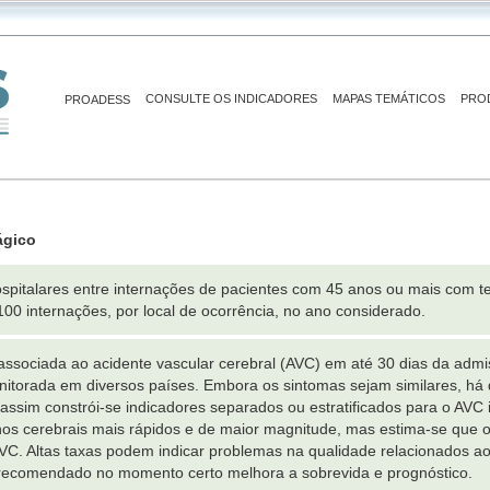
CONSULTE OS INDICADORES
MAPAS TEMÁTICOS
PRO
PROADESS
ágico
ospitalares entre internações de pacientes com 45 anos ou mais com 
00 internações, por local de ocorrência, no ano considerado.
 associada ao acidente vascular cerebral (AVC) em até 30 dias da adm
torada em diversos países. Embora os sintomas sejam similares, há dif
 assim constrói-se indicadores separados ou estratificados para o AV
os cerebrais mais rápidos e de maior magnitude, mas estima-se que 
VC. Altas taxas podem indicar problemas na qualidade relacionados 
 recomendado no momento certo melhora a sobrevida e prognóstico.