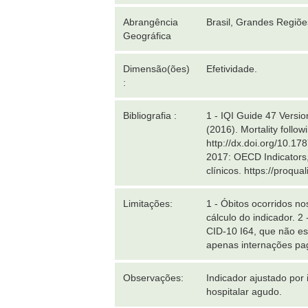
Abrangência
Brasil, Grandes Regiõ
Geográfica
Dimensão(ões)
Efetividade.
:
Bibliografia :
1 - IQI Guide 47 Versi
(2016). Mortality follo
http://dx.doi.org/10.17
2017: OECD Indicators,
clínicos. https://proqu
Limitações:
1 - Óbitos ocorridos n
cálculo do indicador. 
CID-10 I64, que não esp
apenas internações pa
Observações:
Indicador ajustado por
hospitalar agudo.