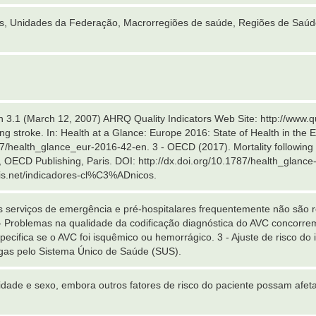
es, Unidades da Federação, Macrorregiões de saúde, Regiões de Saúd
on 3.1 (March 12, 2007) AHRQ Quality Indicators Web Site: http://www.q
wing stroke. In: Health at a Glance: Europe 2016: State of Health in the
87/health_glance_eur-2016-42-en. 3 - OECD (2017). Mortality following 
 OECD Publishing, Paris. DOI: http://dx.doi.org/10.1787/health_glance-
alis.net/indicadores-cl%C3%ADnicos.
os serviços de emergência e pré-hospitalares frequentemente não são 
2 - Problemas na qualidade da codificação diagnóstica do AVC concorr
ecifica se o AVC foi isquêmico ou hemorrágico. 3 - Ajuste de risco do in
gas pelo Sistema Único de Saúde (SUS).
 idade e sexo, embora outros fatores de risco do paciente possam afeta