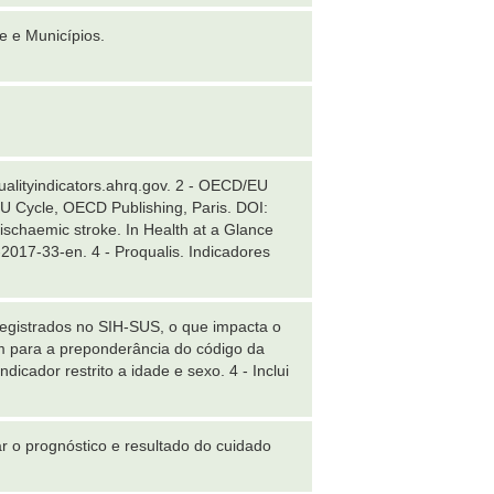
e e Municípios.
ualityindicators.ahrq.gov. 2 - OECD/EU
 EU Cycle, OECD Publishing, Paris. DOI:
ischaemic stroke. In Health at a Glance
2017-33-en. 4 - Proqualis. Indicadores
registrados no SIH-SUS, o que impacta o
em para a preponderância do código da
dicador restrito a idade e sexo. 4 - Inclui
r o prognóstico e resultado do cuidado