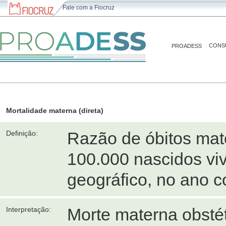
Fale com a Fiocruz
CONS
PROADESS
Mortalidade materna (direta)
Razão de óbitos mat
Definição:
100.000 nascidos vi
geográfico, no ano c
Morte materna obstét
Interpretação: