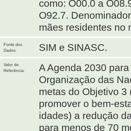
como: O00.0 a O08.9
O92.7. Denominador:
mães residentes no 
SIM e SINASC.
Fonte dos
Dados:
A Agenda 2030 para 
Valor de
Referência:
Organização das Naç
metas do Objetivo 3
promover o bem-esta
idades) a redução da
para menos de 70 mo