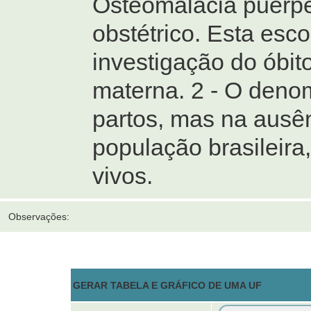
Osteomalácia puerper
obstétrico. Esta esco
investigação do óbit
materna. 2 - O deno
partos, mas na ausê
população brasileira
vivos.
Observações:
GERAR TABELA E GRÁFICO DE UMA UF