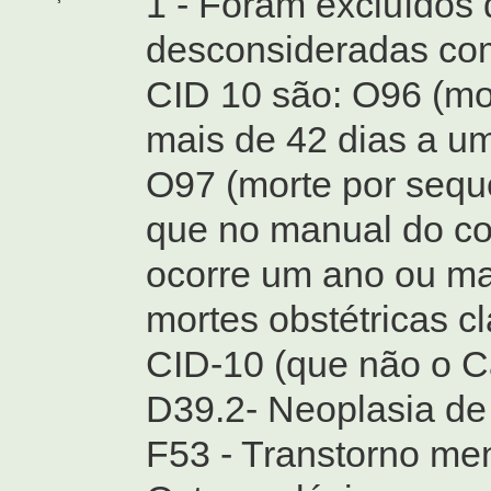
1 - Foram excluídos 
desconsideradas com
CID 10 são: O96 (mor
mais de 42 dias a u
O97 (morte por seque
que no manual do co
ocorre um ano ou ma
mortes obstétricas c
CID-10 (que não o Ca
D39.2- Neoplasia de 
F53 - Transtorno men