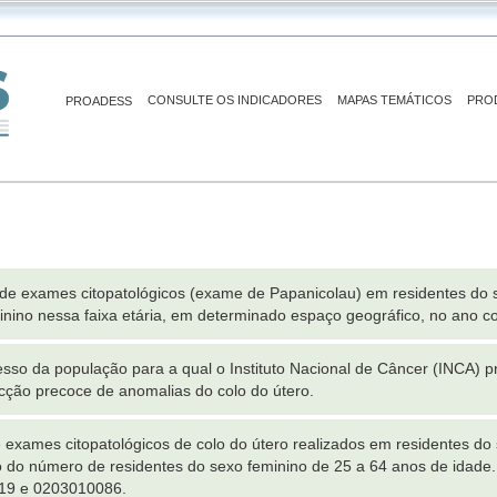
CONSULTE OS INDICADORES
MAPAS TEMÁTICOS
PRO
PROADESS
de exames citopatológicos (exame de Papanicolau) em residentes do s
nino nessa faixa etária, em determinado espaço geográfico, no ano c
sso da população para a qual o Instituto Nacional de Câncer (INCA) 
cção precoce de anomalias do colo do útero.
xames citopatológicos de colo do útero realizados em residentes do 
 do número de residentes do sexo feminino de 25 a 64 anos de idade.
19 e 0203010086.