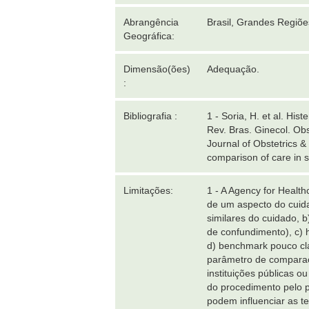
Abrangência
Brasil, Grandes Regiõ
Geográfica:
Dimensão(ões)
Adequação.
:
Bibliografia :
1 - Soria, H. et al. Hi
Rev. Bras. Ginecol. Obs
Journal of Obstetrics &
comparison of care in 
Limitações:
1 - A Agency for Healt
de um aspecto do cuid
similares do cuidado, 
de confundimento), c) 
d) benchmark pouco cla
parâmetro de comparaçã
instituições públicas 
do procedimento pelo p
podem influenciar as t