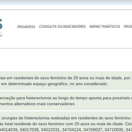
CONSULTE OS INDICADORES
MAPAS TEMÁTICOS
PRO
PROADESS
as em residentes do sexo feminino de 20 anos ou mais de idade, por 
, em determinado espaço geográfico, no ano considerado.
ternação para histerectomia ao longo do tempo aponta para possíveis 
mentos alternativos mais conservadores.
irurgias de histerectomia realizadas em residentes do sexo feminino
o total residente do sexo feminino com 20 anos ou mais de idade. Có
34014039, 34017038, 34022031, 34704124, 34709037, 34710035, 347