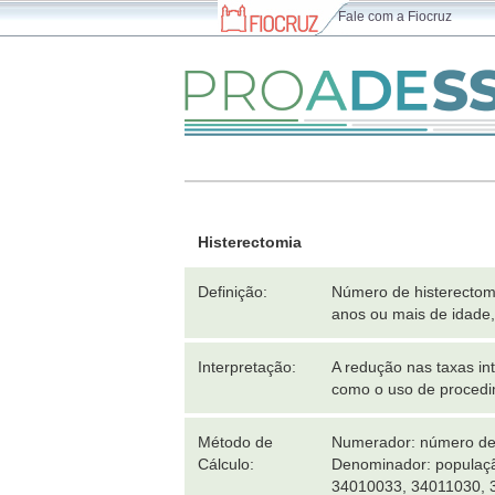
Fale com a Fiocruz
Histerectomia
Definição:
Número de histerectomi
anos ou mais de idade
Interpretação:
A redução nas taxas in
como o uso de procedi
Método de
Numerador: número de c
Cálculo:
Denominador: populaçã
34010033, 34011030, 