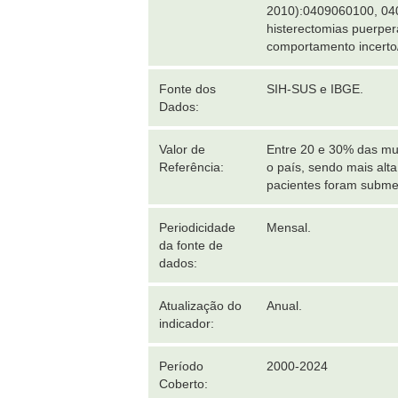
2010):0409060100, 04
histerectomias puerper
comportamento incerto/
Fonte dos
SIH-SUS e IBGE.
Dados:
Valor de
Entre 20 e 30% das mul
Referência:
o país, sendo mais al
pacientes foram submet
Periodicidade
Mensal.
da fonte de
dados:
Atualização do
Anual.
indicador:
Período
2000-2024
Coberto: