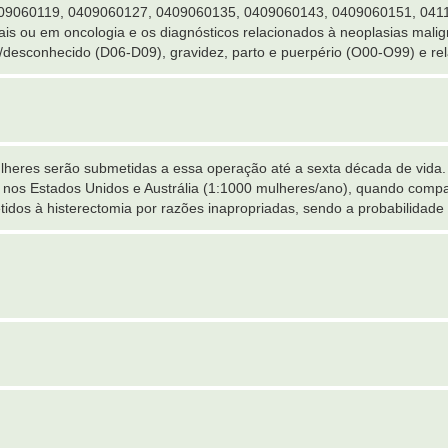
09060119, 0409060127, 0409060135, 0409060143, 0409060151, 041102
ais ou em oncologia e os diagnósticos relacionados à neoplasias malig
desconhecido (D06-D09), gravidez, parto e puerpério (O00-O99) e re
heres serão submetidas a essa operação até a sexta década de vida. 
ta nos Estados Unidos e Austrália (1:1000 mulheres/ano), quando com
idos à histerectomia por razões inapropriadas, sendo a probabilidad