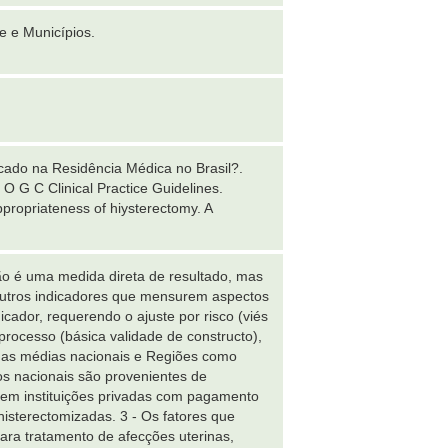
e e Municípios.
icado na Residência Médica no Brasil?.
 O G C Clinical Practice Guidelines.
ppropriateness of hiysterectomy. A
ão é uma medida direta de resultado, mas
outros indicadores que mensurem aspectos
cador, requerendo o ajuste por risco (viés
rocesso (básica validade de constructo),
s as médias nacionais e Regiões como
s nacionais são provenientes de
s em instituições privadas com pagamento
isterectomizadas. 3 - Os fatores que
ara tratamento de afecções uterinas,