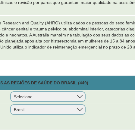
es clínicas e revisão por pares que garantam maior qualidade na assist
e Research and Quality (AHRQ) utiliza dados de pessoas do sexo femi
âncer genital e trauma pélvico ou abdominal inferior, categorias diagn
ido e neonatos. A Austrália mantém na tabulação dos seus dados as 
 não planejada após alta por histerectomia em mulheres de 15 a 84 an
Unido utiliza o indicador de reinternação emergencial no prazo de 28 
 AS REGIÕES DE SAÚDE DO BRASIL (449)