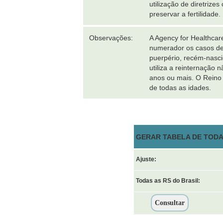
utilização de diretriz
preservar a fertilidade.
Observações:
A Agency for Healthcar
numerador os casos de c
puerpério, recém-nasc
utiliza a reinternação
anos ou mais. O Reino 
de todas as idades.
GERAR TABELA DE TODAS
Ajuste:
Todas as RS do Brasil: