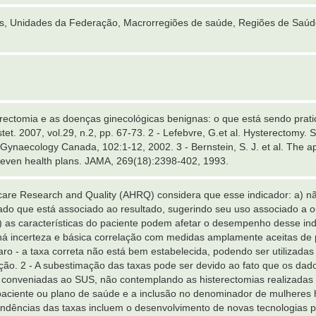
es, Unidades da Federação, Macrorregiões de saúde, Regiões de Saúd
sterectomia e as doenças ginecológicas benignas: o que está sendo prat
tet. 2007, vol.29, n.2, pp. 67-73. 2 - Lefebvre, G.et al. Hysterectomy. S
 Gynaecology Canada, 102:1-12, 2002. 3 - Bernstein, S. J. et al. The a
seven health plans. JAMA, 269(18):2398-402, 1993.
hcare Research and Quality (AHRQ) considera que esse indicador: a) n
ado que está associado ao resultado, sugerindo seu uso associado a 
b) as características do paciente podem afetar o desempenho desse indi
há incerteza e básica correlação com medidas amplamente aceitas de p
ro - a taxa correta não está bem estabelecida, podendo ser utilizada
o. 2 - A subestimação das taxas pode ser devido ao fato que os dado
ou conveniadas ao SUS, não contemplando as histerectomias realizada
aciente ou plano de saúde e a inclusão no denominador de mulheres h
endências das taxas incluem o desenvolvimento de novas tecnologias p