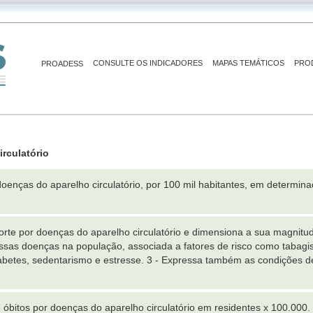
CONSULTE OS INDICADORES
MAPAS TEMÁTICOS
PRO
PROADESS
rculatório
oenças do aparelho circulatório, por 100 mil habitantes, em determin
morte por doenças do aparelho circulatório e dimensiona a sua magnit
essas doenças na população, associada a fatores de risco como tabagi
iabetes, sedentarismo e estresse. 3 - Expressa também as condições d
bitos por doenças do aparelho circulatório em residentes x 100.000.