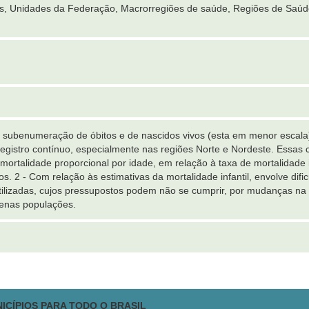
es, Unidades da Federação, Macrorregiões de saúde, Regiões de Saúd
 subenumeração de óbitos e de nascidos vivos (esta em menor escala), 
egistro contínuo, especialmente nas regiões Norte e Nordeste. Essas 
 mortalidade proporcional por idade, em relação à taxa de mortalidade 
s. 2 - Com relação às estimativas da mortalidade infantil, envolve dif
utilizadas, cujos pressupostos podem não se cumprir, por mudanças na
enas populações.
ICÍPIOS PARA TODO O BRASIL