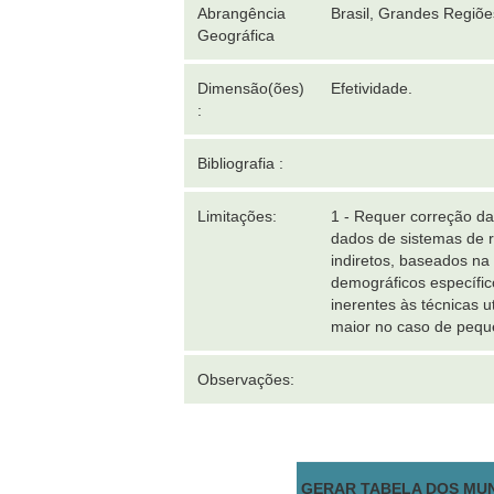
Abrangência
Brasil, Grandes Regiõ
Geográfica
Dimensão(ões)
Efetividade.
:
Bibliografia :
Limitações:
1 - Requer correção da
dados de sistemas de r
indiretos, baseados na
demográficos específico
inerentes às técnicas 
maior no caso de pequ
Observações:
GERAR TABELA DOS MUN