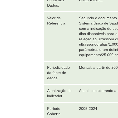
Fonte dos
CNES e IBGE.
Dados:
Valor de
Segundo o documento C
Referência:
Sistema Único de Saúde
com a indicação de us
dias disponíveis para 
relação ao ultrassom co
ultrassonografias/1.00
parâmetros eram defin
equipamento/25.000 ha
Periodicidade
Mensal, a partir de 200
da fonte de
dados:
Atualização do
Anual, considerando a 
indicador:
Período
2005-2024
Coberto: