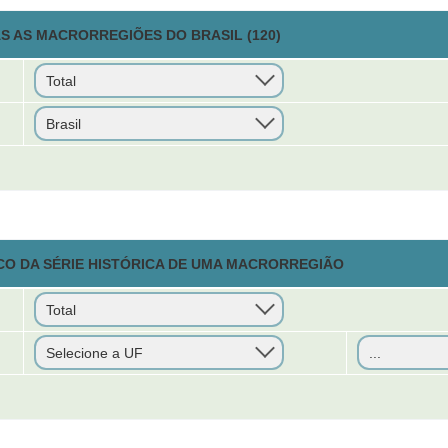
S AS MACRORREGIÕES DO BRASIL (120)
CO DA SÉRIE HISTÓRICA DE UMA MACRORREGIÃO