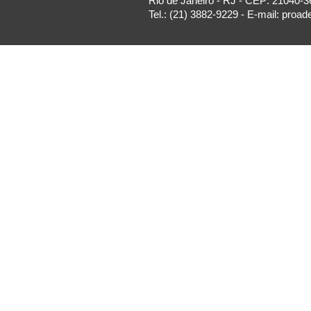
Rio de Janeiro - RJ - CEP: 21040-3
Tel.: (21) 3882-9229 - E-mail: proa