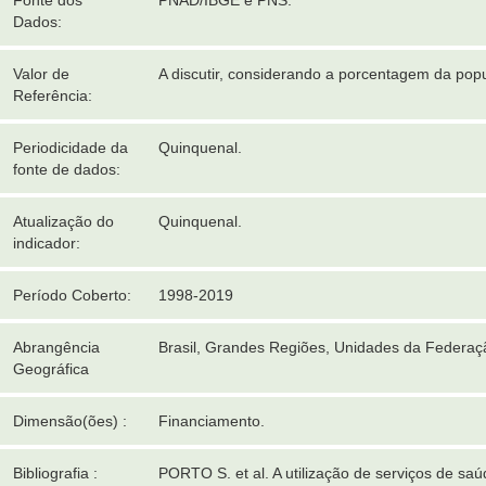
Fonte dos
PNAD/IBGE e PNS.
Dados:
Valor de
A discutir, considerando a porcentagem da pop
Referência:
Periodicidade da
Quinquenal.
fonte de dados:
Atualização do
Quinquenal.
indicador:
Período Coberto:
1998-2019
Abrangência
Brasil, Grandes Regiões, Unidades da Federaç
Geográfica
Dimensão(ões) :
Financiamento.
Bibliografia :
PORTO S. et al. A utilização de serviços de saú