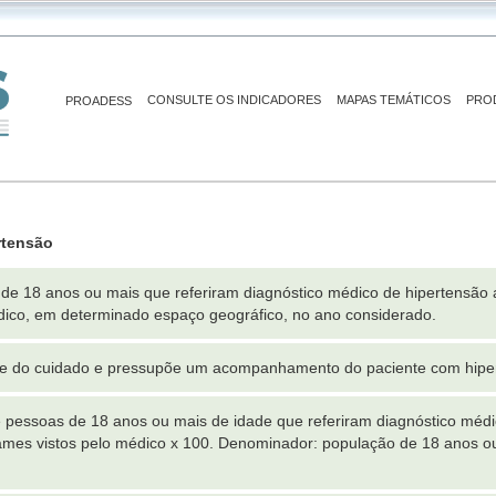
CONSULTE OS INDICADORES
MAPAS TEMÁTICOS
PRO
PROADESS
rtensão
de 18 anos ou mais que referiram diagnóstico médico de hipertensão ar
dico, em determinado espaço geográfico, no ano considerado.
de do cuidado e pressupõe um acompanhamento do paciente com hipert
pessoas de 18 anos ou mais de idade que referiram diagnóstico médic
ames vistos pelo médico x 100. Denominador: população de 18 anos ou
.