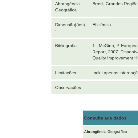
Abrangência
Brasil, Grandes Regiõ
Geográfica
Dimensão(ões)
Eficiência.
:
Bibliografia :
1 - McGinn, P. Europe
Report, 2007. Dispon
Quality Improvement Hu
Limitações:
Inclui apenas interna
Observações:
Consulta aos dados
Abrangência Geográfica