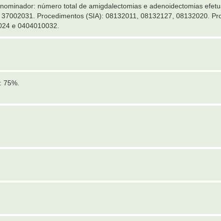
nominador: número total de amigdalectomias e adenoidectomias efet
37002031. Procedimentos (SIA): 08132011, 08132127, 08132020. Pro
024 e 0404010032.
: 75%.