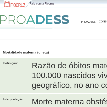
Fale com a Fiocruz
CONS
PROADESS
Mortalidade materna (direta)
Razão de óbitos mat
Definição:
100.000 nascidos vi
geográfico, no ano c
Morte materna obstét
Interpretação: