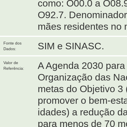
como: O00.0 a O08.9
O92.7. Denominador:
mães residentes no 
SIM e SINASC.
Fonte dos
Dados:
A Agenda 2030 para 
Valor de
Referência:
Organização das Naç
metas do Objetivo 3
promover o bem-esta
idades) a redução da
para menos de 70 mo