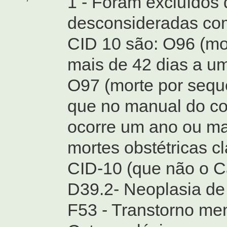
1 - Foram excluídos 
desconsideradas com
CID 10 são: O96 (mor
mais de 42 dias a u
O97 (morte por seque
que no manual do co
ocorre um ano ou ma
mortes obstétricas c
CID-10 (que não o Ca
D39.2- Neoplasia de 
F53 - Transtorno men