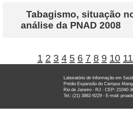
Tabagismo, situação no
análise da PNAD 2008
1
2
3
4
5
6
7
8
9
10
11
Laboratório de Informação em Saúde
Prédio Expansão do Campus Manguin
Rio de Janeiro - RJ - CEP: 21040-3
Tel.: (21) 3882-9229 - E-mail: proa