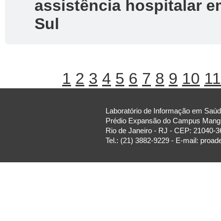
assistência hospitalar 
Sul
1
2
3
4
5
6
7
8
9
10
11
Laboratório de Informação em Saúde
Prédio Expansão do Campus Manguin
Rio de Janeiro - RJ - CEP: 21040-3
Tel.: (21) 3882-9229 - E-mail: proa