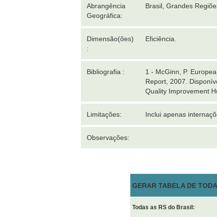
Abrangência
Brasil, Grandes Regiõ
Geográfica:
Dimensão(ões)
Eficiência.
:
Bibliografia :
1 - McGinn, P. Europe
Report, 2007. Dispon
Quality Improvement Hu
Limitações:
Inclui apenas interna
Observações:
GERAR TABELA DE TODAS
Todas as RS do Brasil: