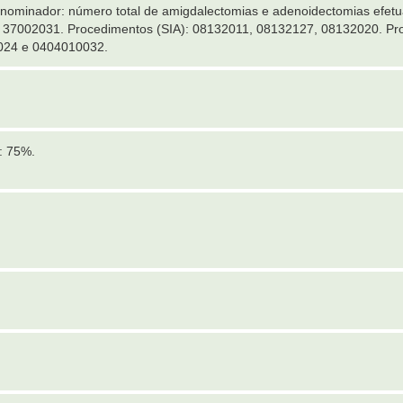
nominador: número total de amigdalectomias e adenoidectomias efet
37002031. Procedimentos (SIA): 08132011, 08132127, 08132020. Pro
024 e 0404010032.
: 75%.