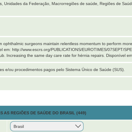
es, Unidades da Federação, Macrorregiões de saúde, Regiões de Saúd
an ophthalmic surgeons maintain relentless momentum to perform more
ível em: http://www.escrs.org/PUBLICATIONS/EUROTIMES/07SEPT/
b. Increasing the same day care rate for hérnia repairs. Disponível e
ções e/ou procedimentos pagos pelo Sistema Único de Saúde (SUS).
 AS REGIÕES DE SAÚDE DO BRASIL (449)